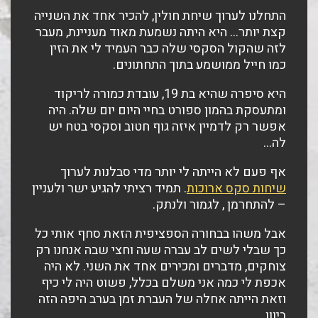
התחלנו לערוך שיחת חולין, להכיר אחד את השנייה
קצת יותר… היא היתה נשמעת מאוד מעניינת, מעבר
לזה שהקול הסקסי שלה כבר העמיד לי את הזין
כמו חייל ממושמע בתוך התחתונים.
היא סיפרה שהיא בת 19, עובדת כמורה לריקוד
ומתעסקת בהמון ספורט בחיי היום יום שלה. היה
אפשר רק לדמיין איזה גוף חטוב וסקסי בטח יש
לה…
אף פעם לא הייתה לי יותר מדי סבלנות לערוך
שיחות סקס ארוכות
. תמיד רציתי להגיע ישר ולעניין
– להתחרמן , לגמור ולנתק.
אבל משהו בבחורה הספציפית הזאת סחף אותי כל
כך שבלי לשים לב עברה שעה וחצי שבה אנחנו רק
צוחקים, מדברים ומכירים אחד את השני. לא היה
אכפת לי כמה אני משלם בכלל, פשוט היה לי כיף
וזאת הייתה אחלה של העברת זמן בערב היפה הזה
ביוון.